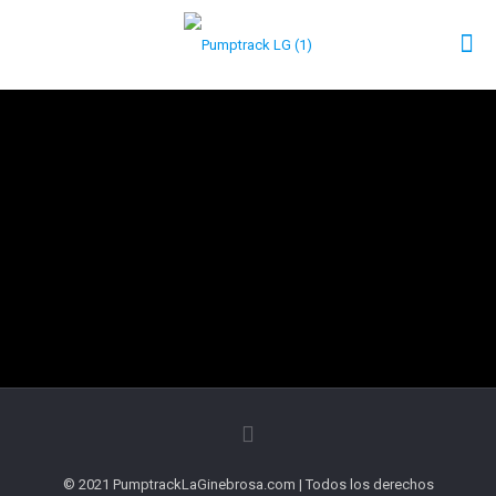
Cambia tu foto de portada
pumptracklaginebrosa
El estado de la
cuenta de este
usuario es
Aprobado
Información
Información
Entradas
Entradas
Comentarios
Comentarios
Este usuario aún no ha creado entradas.
© 2021 PumptrackLaGinebrosa.com | Todos los derechos